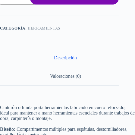
herramientas
cuero
norstar
13
piezas
CATEGORÍA:
HERRAMIENTAS
cantidad
Descripción
Valoraciones (0)
Cinturón o funda porta herramientas fabricado en cuero reforzado,
ideal para mantener a mano herramientas esenciales durante trabajos de
obra, carpintería o montaje.
Diseño:
Compartimentos múltiples para espátulas, destornilladores,
martillo, lápiz, metro, etc.