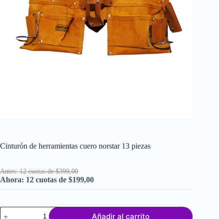
Cinturón de herramientas cuero norstar 13 piezas
Antes: 12 cuotas de $399,00
Ahora: 12 cuotas de $199,00
Cinturón
Añadir al carrito
de