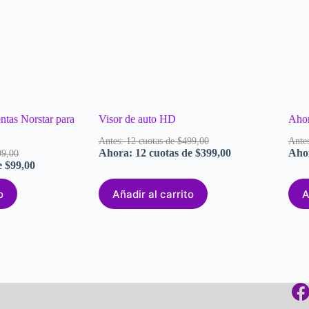
ntas Norstar para
Visor de auto HD
Ahor
Antes: 12 cuotas de $499,00
Antes
Ahora: 12 cuotas de $399,00
Ahor
99,00
e $99,00
o
Añadir al carrito
A