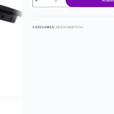
Añadir
Norstar
350W
cantidad
CATEGORÍA:
HERRAMIENTAS