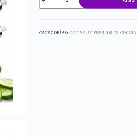
Añadir
manija
y
accesorios
cantidad
CATEGORÍAS:
COCINA
,
UTENSILIOS DE COCINA