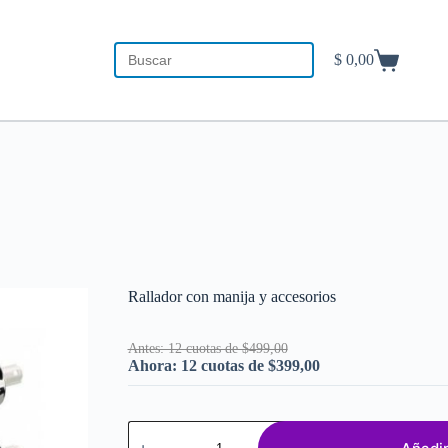
$
0,00
Carro
de
compra
Rallador con manija y accesorios
Antes: 12 cuotas de $499,00
Ahora: 12 cuotas de $399,00
Rallador
con