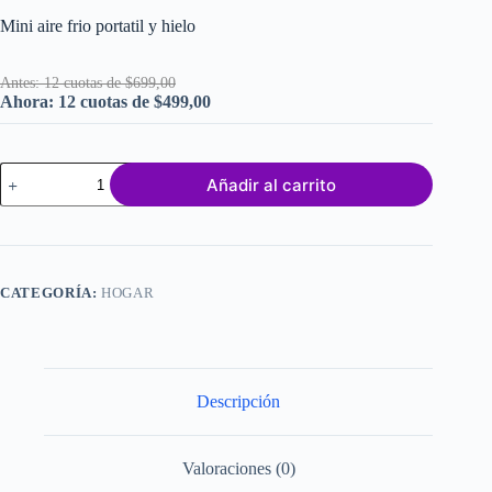
Mini aire frio portatil y hielo
Antes: 12 cuotas de $699,00
Ahora: 12 cuotas de $499,00
Mini
Añadir al carrito
aire
frio
portatil
y
hielo
cantidad
CATEGORÍA:
HOGAR
Descripción
Valoraciones (0)