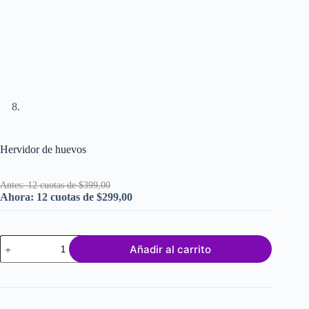
Hervidor de huevos
Antes: 12 cuotas de $399,00
Ahora: 12 cuotas de $299,00
Hervidor
Añadir al carrito
de
huevos
cantidad