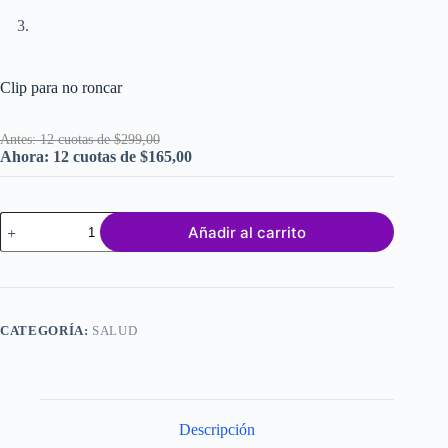
Clip para no roncar
Antes: 12 cuotas de $299,00
Ahora: 12 cuotas de $165,00
Clip
Añadir al carrito
para
no
roncar
cantidad
CATEGORÍA:
SALUD
Descripción