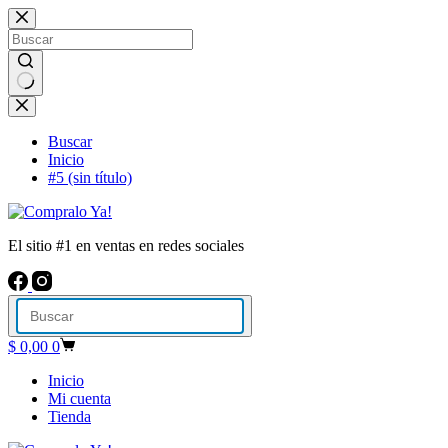
Saltar
al
contenido
Sin
resultados
Buscar
Inicio
#5 (sin título)
El sitio #1 en ventas en redes sociales
Carro
$
0,00
0
de
compra
Inicio
Mi cuenta
Tienda