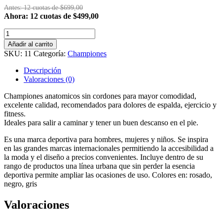
Antes: 12 cuotas de $699,00
Ahora: 12 cuotas de $499,00
Championes
anatomicos
Añadir al carrito
S/S
SKU:
11
Categoría:
Championes
cantidad
Descripción
Valoraciones (0)
Championes anatomicos sin cordones para mayor comodidad,
excelente calidad, recomendados para dolores de espalda, ejercicio y
fitness.
Ideales para salir a caminar y tener un buen descanso en el pie.
Es una marca deportiva para hombres, mujeres y niños. Se inspira
en las grandes marcas internacionales permitiendo la accesibilidad a
la moda y el diseño a precios convenientes. Incluye dentro de su
rango de productos una línea urbana que sin perder la esencia
deportiva permite ampliar las ocasiones de uso. Colores en: rosado,
negro, gris
Valoraciones