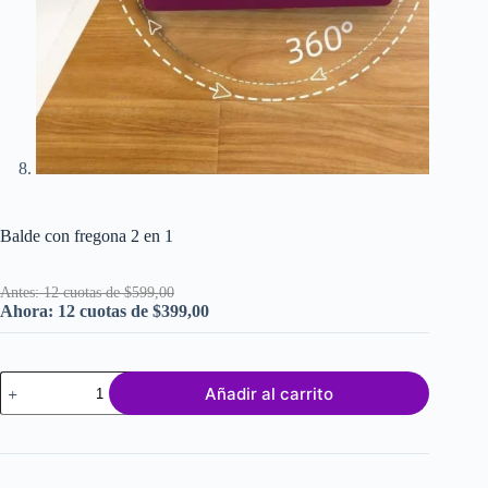
Balde con fregona 2 en 1
Antes: 12 cuotas de $599,00
Ahora: 12 cuotas de $399,00
Balde
Añadir al carrito
con
fregona
2
en
1