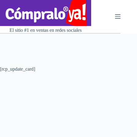
Saltar
al
contenido
El sitio #1 en ventas en redes sociales
[rcp_update_card]